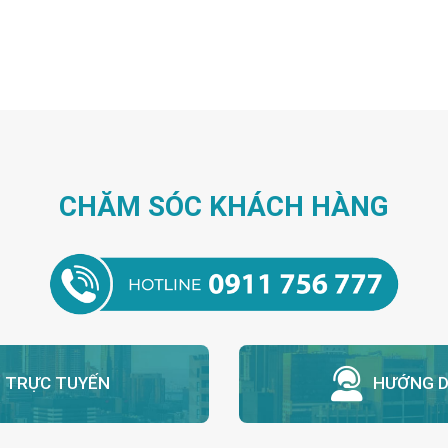
nhiệt, cách âm và thiết […]
CHĂM SÓC KHÁCH HÀNG
N TRỰC TUYẾN
HƯỚNG D