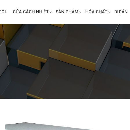
TÔI
CỬA CÁCH NHIỆT
SẢN PHẨM
HÓA CHẤT
DỰ ÁN