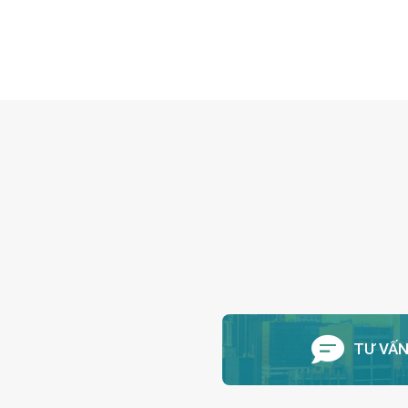
hoạt động của kho lạnh, cách nhiệt […]
TƯ VẤ