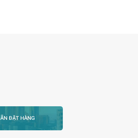
trúc hóa học phức […]
ẪN ĐẶT HÀNG