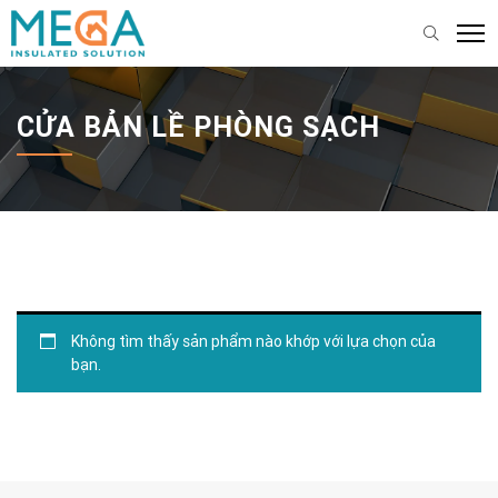
CỬA BẢN LỀ PHÒNG SẠCH
Không tìm thấy sản phẩm nào khớp với lựa chọn của
bạn.