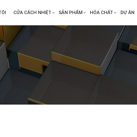
TÔI
CỬA CÁCH NHIỆT
SẢN PHẨM
HÓA CHẤT
DỰ ÁN