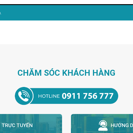
.
CHĂM SÓC KHÁCH HÀNG
N TRỰC TUYẾN
HƯỚNG D