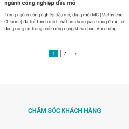
ngành công nghiệp dầu mỏ
Trong ngành công nghiệp dầu mỏ, dung môi MC (Methylene
Chloride) đã trở thành một chất hóa học quan trọng được sử
dụng rộng rãi trong nhiều ứng dụng khác nhau. Với những
đặc tính vượt trội như khả năng hòa tan tốt, độ ổn định cao
và tính an toàn trong quá trình sử […]
1
2
»
CHĂM SÓC KHÁCH HÀNG