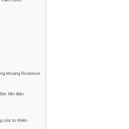
g
bông khoáng Rockwool
đơn tiền điện
g của tự nhiên