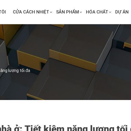
TÔI
CỬA CÁCH NHIỆT
SẢN PHẨM
HÓA CHẤT
DỰ ÁN
năng lượng tối đa
nhà ở: Tiết kiệm năng lượng tối