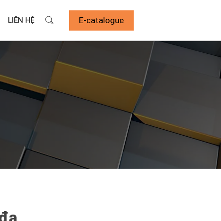
E-catalogue
LIÊN HỆ
 đa