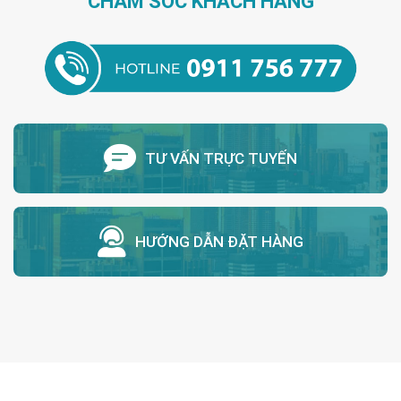
CHĂM SÓC KHÁCH HÀNG
TƯ VẤN TRỰC TUYẾN
HƯỚNG DẪN ĐẶT HÀNG