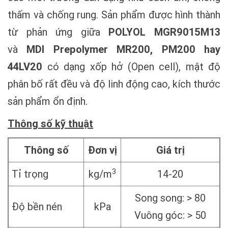
thấm và chống rung. Sản phẩm được hình thành
từ phản ứng giữa
POLYOL MGR9015M13
và
MDI Prepolymer MR200, PM200 hay
44LV20
có dạng xốp hở (Open cell), mật độ
phân bố rất đều và độ linh động cao, kích thước
sản phẩm ổn định.
Thông số kỹ thuật
Thông số
Đơn vị
Giá trị
3
Tỉ trọng
kg/m
14-20
Song song: > 80
Độ bền nén
kPa
Vuông góc: > 50