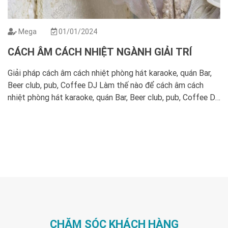
Mega
01/01/2024
CÁCH ÂM CÁCH NHIỆT NGÀNH GIẢI TRÍ
Giải pháp cách âm cách nhiệt phòng hát karaoke, quán Bar,
Beer club, pub, Coffee DJ Làm thế nào để cách âm cách
nhiệt phòng hát karaoke, quán Bar, Beer club, pub, Coffee DJ
… hiệu quả là câu hỏi được rất nhiều doanh nghiệp và những
người kinh doanh phòng hát đặt ra. Để […]
CHĂM SÓC KHÁCH HÀNG