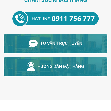
CHĂM SÓC KHÁCH HÀNG
TƯ VẤN TRỰC TUYẾN
HƯỚNG DẪN ĐẶT HÀNG