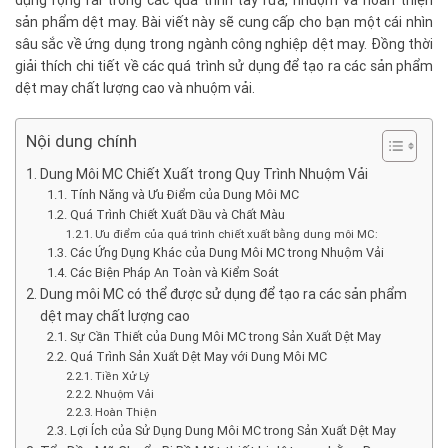
dụng rộng rãi trong các quá trình tẩy rửa, nhuộm và hoàn thiện
sản phẩm dệt may. Bài viết này sẽ cung cấp cho bạn một cái nhìn
sâu sắc về ứng dụng trong ngành công nghiệp dệt may. Đồng thời
giải thích chi tiết về các quá trình sử dụng để tạo ra các sản phẩm
dệt may chất lượng cao và nhuộm vải.
Nội dung chính
Dung Môi MC Chiết Xuất trong Quy Trình Nhuộm Vải
Tính Năng và Ưu Điểm của Dung Môi MC
Quá Trình Chiết Xuất Dầu và Chất Màu
Ưu điểm của quá trình chiết xuất bằng dung môi MC:
Các Ứng Dụng Khác của Dung Môi MC trong Nhuộm Vải
Các Biện Pháp An Toàn và Kiểm Soát
Dung môi MC có thể được sử dụng để tạo ra các sản phẩm
dệt may chất lượng cao
Sự Cần Thiết của Dung Môi MC trong Sản Xuất Dệt May
Quá Trình Sản Xuất Dệt May với Dung Môi MC
Tiền Xử Lý
Nhuộm Vải
Hoàn Thiện
Lợi Ích của Sử Dụng Dung Môi MC trong Sản Xuất Dệt May