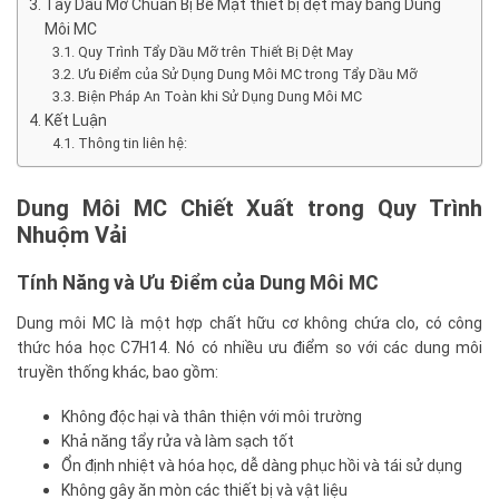
Tẩy Dầu Mỡ Chuẩn Bị Bề Mặt thiết bị dệt may bằng Dung
Môi MC
Quy Trình Tẩy Dầu Mỡ trên Thiết Bị Dệt May
Ưu Điểm của Sử Dụng Dung Môi MC trong Tẩy Dầu Mỡ
Biện Pháp An Toàn khi Sử Dụng Dung Môi MC
Kết Luận
Thông tin liên hệ:
Dung Môi MC Chiết Xuất trong Quy Trình
Nhuộm Vải
Tính Năng và Ưu Điểm của Dung Môi MC
Dung môi MC là một hợp chất hữu cơ không chứa clo, có công
thức hóa học C7H14. Nó có nhiều ưu điểm so với các dung môi
truyền thống khác, bao gồm:
Không độc hại và thân thiện với môi trường
Khả năng tẩy rửa và làm sạch tốt
Ổn định nhiệt và hóa học, dễ dàng phục hồi và tái sử dụng
Không gây ăn mòn các thiết bị và vật liệu