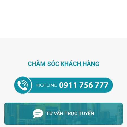
chúng tôi cũng cung cấp thông tin về nhà cung ứng trọn gói
tấm cách nhiệt uy […]
CHĂM SÓC KHÁCH HÀNG
TƯ VẤN TRỰC TUYẾN